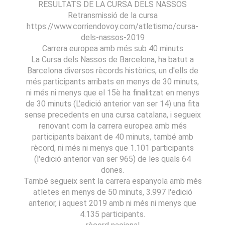
RESULTATS DE LA CURSA DELS NASSOS
Retransmissió de la cursa
https://www.corriendovoy.com/atletismo/cursa-
dels-nassos-2019
Carrera europea amb més sub 40 minuts
La Cursa dels Nassos de Barcelona, ​​ha batut a
Barcelona diversos rècords històrics, un d'ells de
més participants arribats en menys de 30 minuts,
ni més ni menys que el 15è ha finalitzat en menys
de 30 minuts (L'edició anterior van ser 14) una fita
sense precedents en una cursa catalana, i segueix
renovant com la carrera europea amb més
participants baixant de 40 minuts, també amb
rècord, ni més ni menys que 1.101 participants
(l'edició anterior van ser 965) de les quals 64
dones.
També segueix sent la carrera espanyola amb més
atletes en menys de 50 minuts, 3.997 l'edició
anterior, i aquest 2019 amb ni més ni menys que
4.135 participants.