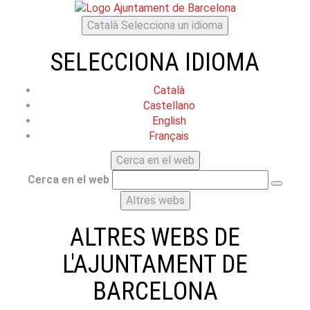
Català
Selecciona un idioma
SELECCIONA IDIOMA
Català
Castellano
English
Français
Cerca en el web
Cerca en el web
Altres webs
ALTRES WEBS DE
L'AJUNTAMENT DE
BARCELONA