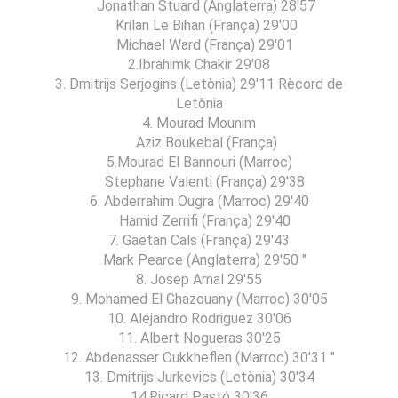
Jonathan Stuard (Anglaterra) 28'57
Krilan Le Bihan (França) 29'00
Michael Ward (França) 29'01
2.Ibrahimk Chakir 29'08
3. Dmitrijs Serjogins (Letònia) 29'11 Rècord de
Letònia
4. Mourad Mounim
Aziz Boukebal (França)
5.Mourad El Bannouri (Marroc)
Stephane Valenti (França) 29'38
6. Abderrahim Ougra (Marroc) 29'40
Hamid Zerrifi (França) 29'40
7. Gaëtan Cals (França) 29'43
Mark Pearce (Anglaterra) 29'50 "
8. Josep Arnal 29'55
9. Mohamed El Ghazouany (Marroc) 30'05
10. Alejandro Rodriguez 30'06
11. Albert Nogueras 30'25
12. Abdenasser Oukkheflen (Marroc) 30'31 "
13. Dmitrijs Jurkevics (Letònia) 30'34
14.Ricard Pastó 30'36