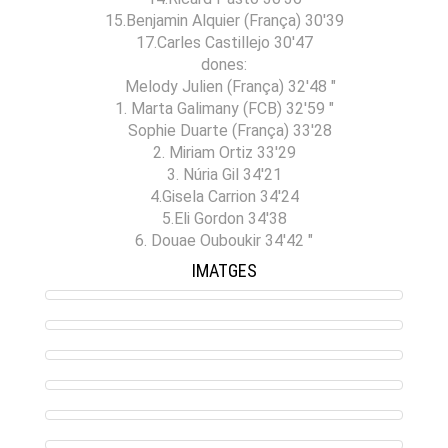
15.Benjamin Alquier (França) 30'39
17.Carles Castillejo 30'47
dones:
Melody Julien (França) 32'48 "
1. Marta Galimany (FCB) 32'59 "
Sophie Duarte (França) 33'28
2. Miriam Ortiz 33'29
3. Núria Gil 34'21
4.Gisela Carrion 34'24
5.Eli Gordon 34'38
6. Douae Ouboukir 34'42 "
IMATGES