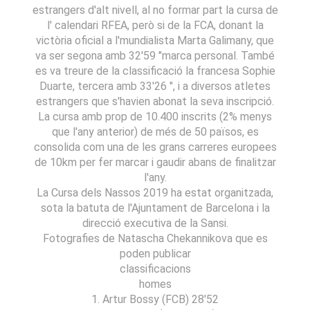
estrangers d'alt nivell, al no formar part la cursa de
l' calendari RFEA, però si de la FCA, donant la
victòria oficial a l'mundialista Marta Galimany, que
va ser segona amb 32'59 "marca personal. També
es va treure de la classificació la francesa Sophie
Duarte, tercera amb 33'26 ", i a diversos atletes
estrangers que s'havien abonat la seva inscripció.
La cursa amb prop de 10.400 inscrits (2% menys
que l'any anterior) de més de 50 països, es
consolida com una de les grans carreres europees
de 10km per fer marcar i gaudir abans de finalitzar
l'any.
La Cursa dels Nassos 2019 ha estat organitzada,
sota la batuta de l'Ajuntament de Barcelona i la
direcció executiva de la Sansi.
Fotografies de Natascha Chekannikova que es
poden publicar
classificacions
homes
1. Artur Bossy (FCB) 28'52