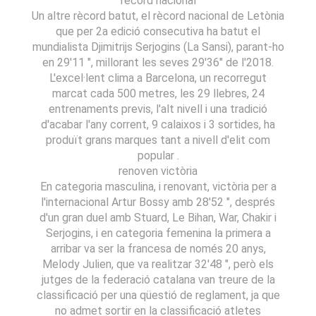
rècord nacional
Un altre rècord batut, el rècord nacional de Letònia
que per 2a edició consecutiva ha batut el
mundialista Djimitrijs Serjogins (La Sansi), parant-ho
en 29'11 ", millorant les seves 29'36" de l'2018.
L'excel·lent clima a Barcelona, ​​un recorregut
marcat cada 500 metres, les 29 llebres, 24
entrenaments previs, l'alt nivell i una tradició
d'acabar l'any corrent, 9 calaixos i 3 sortides, ha
produït grans marques tant a nivell d'elit com
popular .
renoven victòria
En categoria masculina, i renovant, victòria per a
l'internacional Artur Bossy amb 28'52 ", després
d'un gran duel amb Stuard, Le Bihan, War, Chakir i
Serjogins, i en categoria femenina la primera a
arribar va ser la francesa de només 20 anys,
Melody Julien, que va realitzar 32'48 ", però els
jutges de la federació catalana van treure de la
classificació per una qüestió de reglament, ja que
no admet sortir en la classificació atletes