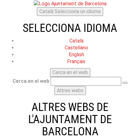
Català
Selecciona un idioma
SELECCIONA IDIOMA
Català
Castellano
English
Français
Cerca en el web
Cerca en el web
Altres webs
ALTRES WEBS DE
L'AJUNTAMENT DE
BARCELONA