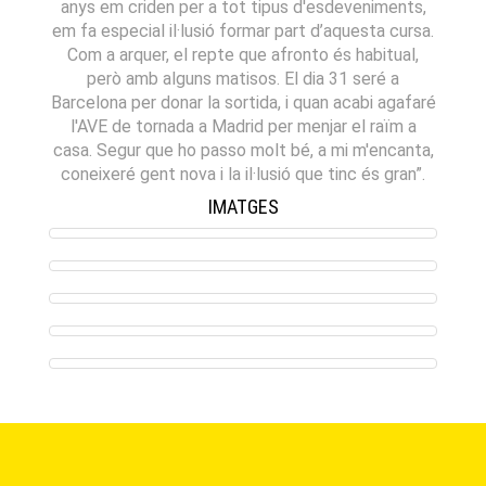
anys em criden per a tot tipus d'esdeveniments,
em fa especial il·lusió formar part d’aquesta cursa.
Com a arquer, el repte que afronto és habitual,
però amb alguns matisos. El dia 31 seré a
Barcelona per donar la sortida, i quan acabi agafaré
l'AVE de tornada a Madrid per menjar el raïm a
casa. Segur que ho passo molt bé, a mi m'encanta,
coneixeré gent nova i la il·lusió que tinc és gran”.
IMATGES