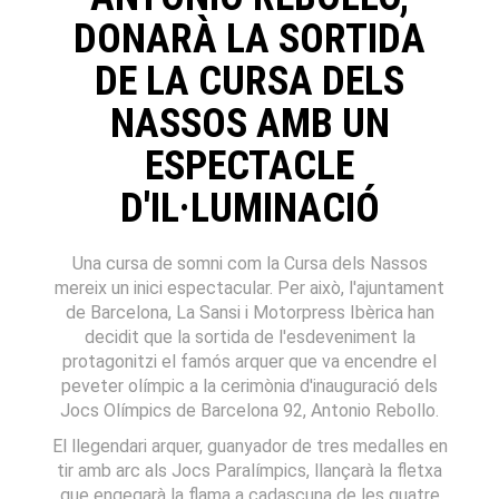
DONARÀ LA SORTIDA
DE LA CURSA DELS
NASSOS AMB UN
ESPECTACLE
D'IL·LUMINACIÓ
Una cursa de somni com la Cursa dels Nassos
mereix un inici espectacular. Per això, l'ajuntament
de Barcelona, La Sansi i Motorpress Ibèrica han
decidit que la sortida de l'esdeveniment la
protagonitzi el famós arquer que va encendre el
peveter olímpic a la cerimònia d'inauguració dels
Jocs Olímpics de Barcelona 92, Antonio Rebollo.
El llegendari arquer, guanyador de tres medalles en
tir amb arc als Jocs Paralímpics, llançarà la fletxa
que engegarà la flama a cadascuna de les quatre