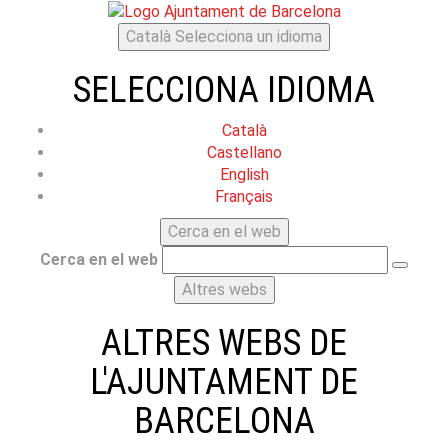
Català
Selecciona un idioma
SELECCIONA IDIOMA
Català
Castellano
English
Français
Cerca en el web
Cerca en el web
Altres webs
ALTRES WEBS DE
L'AJUNTAMENT DE
BARCELONA