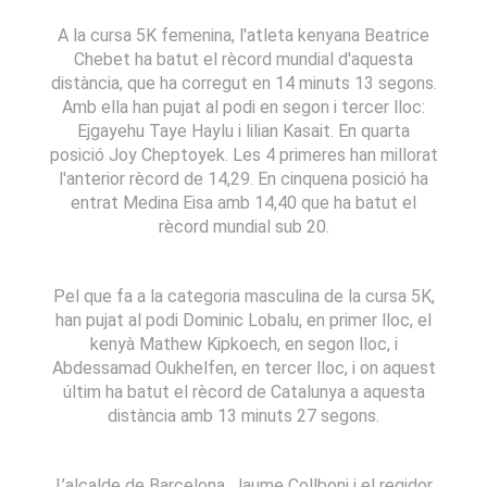
A la cursa 5K femenina, l'atleta kenyana Beatrice
Chebet ha batut el rècord mundial d'aquesta
distància, que ha corregut en 14 minuts 13 segons.
Amb ella han pujat al podi en segon i tercer lloc:
Ejgayehu Taye Haylu i lilian Kasait. En quarta
posició Joy Cheptoyek. Les 4 primeres han millorat
l'anterior rècord de 14,29. En cinquena posició ha
entrat Medina Eisa amb 14,40 que ha batut el
rècord mundial sub 20.
Pel que fa a la categoria masculina de la cursa 5K,
han pujat al podi Dominic Lobalu, en primer lloc, el
kenyà Mathew Kipkoech, en segon lloc, i
Abdessamad Oukhelfen, en tercer lloc, i on aquest
últim ha batut el rècord de Catalunya a aquesta
distància amb 13 minuts 27 segons.
L’alcalde de Barcelona, Jaume Collboni i el regidor