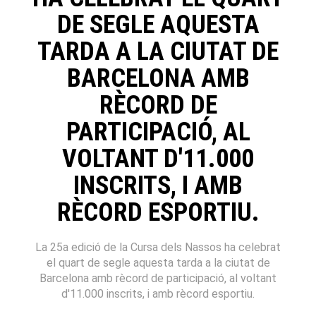
DE SEGLE AQUESTA
TARDA A LA CIUTAT DE
BARCELONA AMB
RÈCORD DE
PARTICIPACIÓ, AL
VOLTANT D'11.000
INSCRITS, I AMB
RÈCORD ESPORTIU.
La 25a edició de la Cursa dels Nassos ha celebrat
el quart de segle aquesta tarda a la ciutat de
Barcelona amb rècord de participació, al voltant
d'11.000 inscrits, i amb rècord esportiu.