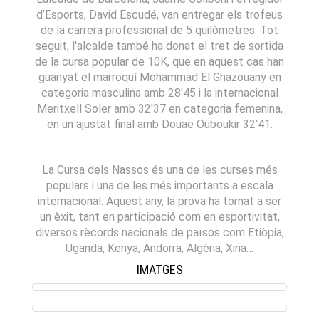
d’Esports, David Escudé, van entregar els trofeus
de la carrera professional de 5 quilòmetres. Tot
seguit, l'alcalde també ha donat el tret de sortida
de la cursa popular de 10K, que en aquest cas han
guanyat el marroquí Mohammad El Ghazouany en
categoria masculina amb 28'45 i la internacional
Meritxell Soler amb 32'37 en categoria femenina,
en un ajustat final amb Douae Ouboukir 32'41.
La Cursa dels Nassos és una de les curses més
populars i una de les més importants a escala
internacional. Aquest any, la prova ha tornat a ser
un èxit, tant en participació com en esportivitat,
diversos rècords nacionals de països com Etiòpia,
Uganda, Kenya, Andorra, Algèria, Xina…
IMATGES