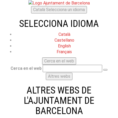
Català
Selecciona un idioma
SELECCIONA IDIOMA
Català
Castellano
English
Français
Cerca en el web
Cerca en el web
Altres webs
ALTRES WEBS DE
L'AJUNTAMENT DE
BARCELONA