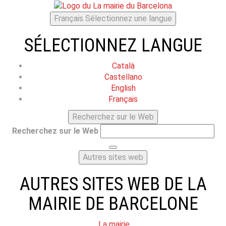
Français
Sélectionnez une langue
SÉLECTIONNEZ LANGUE
Català
Castellano
English
Français
Recherchez sur le Web
Recherchez sur le Web
Autres sites web
AUTRES SITES WEB DE LA
MAIRIE DE BARCELONE
La mairie