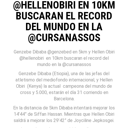
@HELLENOBIRI EN 10KM
BUSCARAN EL RECORD
DEL MUNDO EN LA
@CURSANASSOS
Genzebe Dibaba @genzebed en 5km y Hellen Obiri
@hellenobiri en 10km buscaran el record del
mundo en la @cursanassos
Genzebe Dibaba (Etiopia), una de las jefas del
atletismo del mediofondo internacional, y Hellen
Obiri (Kenya) la actual campeona del mundo de
cross y 5.000, estarán el día 31 corriendo en
Barcelona.
En la distancia de 5km Dibaba intentará mejorar los
14’44” de Siffan Hassan. Mientras que Hellen Obiri
saldrá a mejorar los 29’42” de Joyciline Jepkosgei.