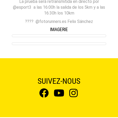
La prueba será retransmitida en directo por
@esport3 a las 16:00h la salida de los 5km y a las
16:30h los 10km
???? @fotorunners.es Felix Sánchez
IMAGERIE
SUIVEZ-NOUS