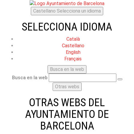
Castellano
Selecciona un idioma
SELECCIONA IDIOMA
Català
Castellano
English
Français
Busca en la web
Busca en la web
Otras webs
OTRAS WEBS DEL
AYUNTAMIENTO DE
BARCELONA