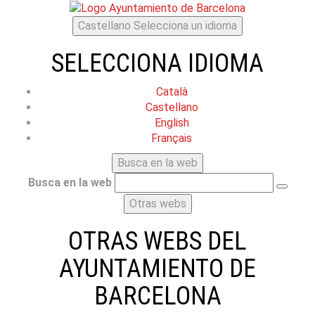
Castellano
Selecciona un idioma
SELECCIONA IDIOMA
Català
Castellano
English
Français
Busca en la web
Busca en la web
Otras webs
OTRAS WEBS DEL
AYUNTAMIENTO DE
BARCELONA