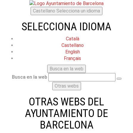
Castellano
Selecciona un idioma
SELECCIONA IDIOMA
Català
Castellano
English
Français
Busca en la web
Busca en la web
Otras webs
OTRAS WEBS DEL
AYUNTAMIENTO DE
BARCELONA