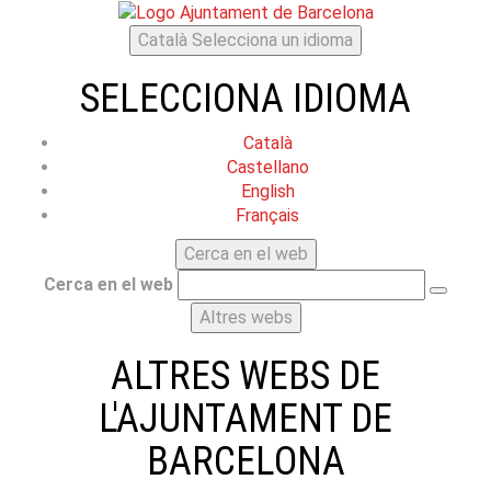
Català
Selecciona un idioma
SELECCIONA IDIOMA
Català
Castellano
English
Français
Cerca en el web
Cerca en el web
Altres webs
ALTRES WEBS DE
L'AJUNTAMENT DE
BARCELONA