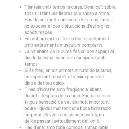
Planteja amb temps la cursa. Dosifica’t sobre
tot utilitzant les llebres que aniran a ritme.
Has de ser molt conscient dels teus límits i
no exposar el cos a situacions d’esforç no
acostumades.
És molt important fer un bon escalfament
amb estiraments musculars complerts.
La nit abans de la cursa fes un bon sopar, i el
dia de la cursa esmorzar i menjar bé amb
temps.
Si fa fred, en els primers minuts de la cursa,
és important moure’t el màxim possible
dintre del teu calaix.
T’has d’hidratar amb freqüència: abans,
durant i després de la cursa. Encara que no
tinguis sensació de set és molt important
beure líquids i mantenir una bona hidratació
corporal. Si veus que ho necessites, no
deixis passar l’avituallament del km 6.
Has d’anar amb roba còmoda, transpirable i