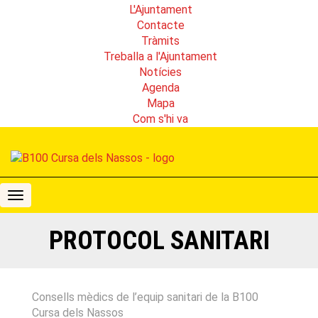
L'Ajuntament
Contacte
Tràmits
Treballa a l'Ajuntament
Notícies
Agenda
Mapa
Com s'hi va
B100
Cursa
dels
PROTOCOL SANITARI
Nassos
Consells mèdics de l’equip sanitari de la B100
Cursa dels Nassos